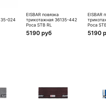
EISBAR повязка
EISBAR 
135-024
трикотажная 36135-442
трикотажная 3
Poca STB RL
Poca ST
5190 руб
5190 