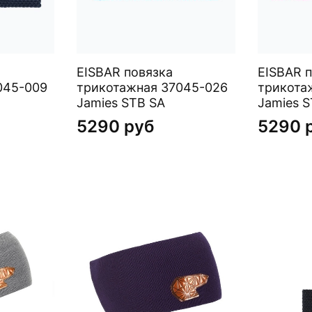
EISBAR повязка
EISBAR 
045-009
трикотажная 37045-026
трикота
Jamies STB SA
Jamies S
5290 руб
5290 