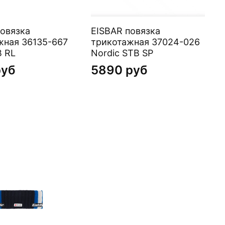
повязка
EISBAR повязка
6135-667
трикотажная 37024-026
B RL
Nordic STB SP
руб
5890 руб