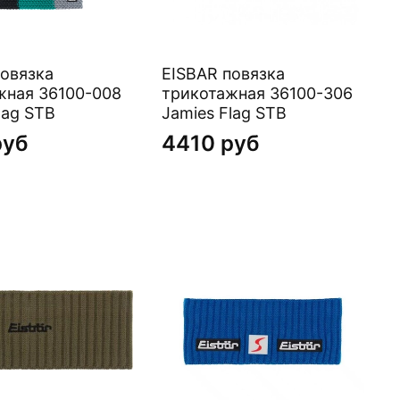
повязка
EISBAR повязка
жная 36100-008
трикотажная 36100-306
lag STB
Jamies Flag STB
руб
4410 руб