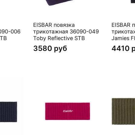
EISBAR повязка
EISBAR 
090-006
трикотажная 36090-049
трикота
STB
Toby Reflective STB
Jamies F
3580 руб
4410 