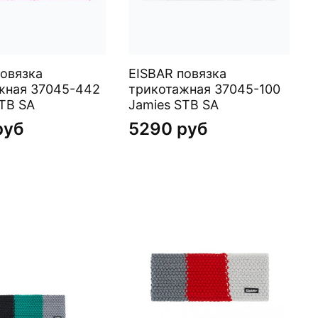
повязка
EISBAR повязка
жная 37045-442
трикотажная 37045-100
TB SA
Jamies STB SA
руб
5290 руб