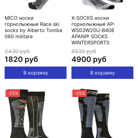
MICO носки
X-SOCKS носки
горнолыжные Race ski
горнолыжные AP-
socks by Alberto Tomba
WS03W20U-B408
060 militare
APANI® SOCKS
WINTERSPORTS
2430 руб
6530 руб
1820 руб
4900 руб
В корзину
В корзину
-25%
-25%