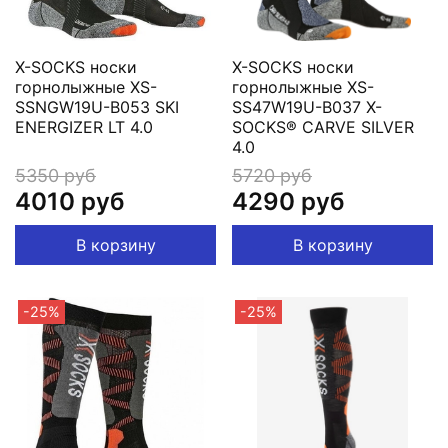
X-SOCKS носки
X-SOCKS носки
горнолыжные XS-
горнолыжные XS-
SSNGW19U-B053 SKI
SS47W19U-B037 X-
ENERGIZER LT 4.0
SOCKS® CARVE SILVER
4.0
5350 руб
5720 руб
4010 руб
4290 руб
В корзину
В корзину
-25%
-25%