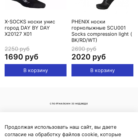
X-SOCKS носки унис
PHENIX носки
город DAY BY DAY
горнолыжные SCU001
X20127 X01
Socks compression light (
BK/RD/WT)
2250 руб
2690 руб
1690 руб
2020 руб
В корзину
В корзину
СПОРТМАГАЗИН 33 МЕДВЕДЯ
+7 (906) 100-59-82
+7 (34792) 73 906
Продолжая использовать наш сайт, вы даете
Россия, Республика Башкортостан,
согласие на обработку файлов cookie, которые