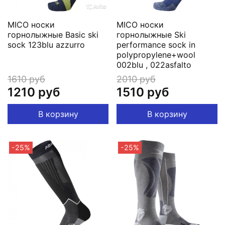
MICO носки
MICO носки
горнолыжные Basic ski
горнолыжные Ski
sock 123blu azzurro
performance sock in
polypropylene+wool
002blu , 022asfalto
1610 руб
2010 руб
1210 руб
1510 руб
В корзину
В корзину
-25%
-25%