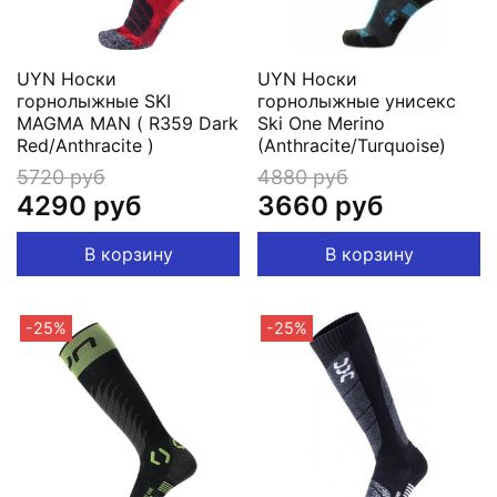
UYN Носки
UYN Носки
горнолыжные SKI
горнолыжные унисекс
MAGMA MAN ( R359 Dark
Ski One Merino
Red/Anthracite )
(Anthracite/Turquoise)
5720 руб
4880 руб
4290 руб
3660 руб
В корзину
В корзину
-25%
-25%