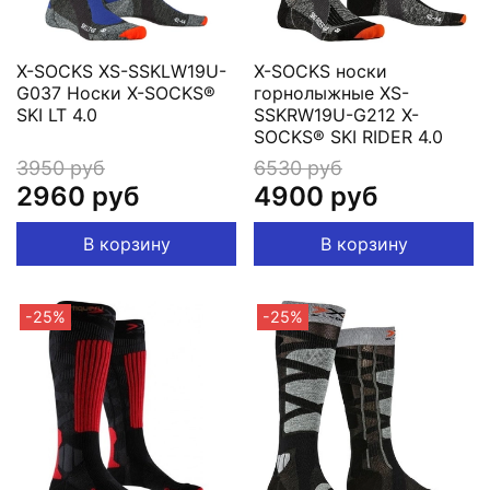
X-SOCKS XS-SSKLW19U-
X-SOCKS носки
G037 Носки X-SOCKS®
горнолыжные XS-
SKI LT 4.0
SSKRW19U-G212 X-
SOCKS® SKI RIDER 4.0
3950 руб
6530 руб
2960 руб
4900 руб
В корзину
В корзину
-25%
-25%