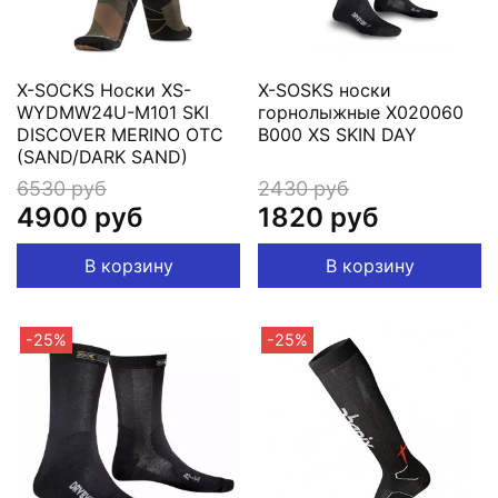
X-SOCKS Носки XS-
X-SOSKS носки
WYDMW24U-M101 SKI
горнолыжные X020060
DISCOVER MERINO OTC
B000 XS SKIN DAY
(SAND/DARK SAND)
6530 руб
2430 руб
4900 руб
1820 руб
В корзину
В корзину
-25%
-25%