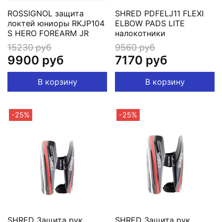
ROSSIGNOL защита
SHRED PDFELJ11 FLEXI
локтей юниоры RKJP104
ELBOW PADS LITE
S HERO FOREARM JR
налокотники
15230 руб
9560 руб
9900 руб
7170 руб
В корзину
В корзину
-25%
-25%
SHRED Защита рук
SHRED Защита рук