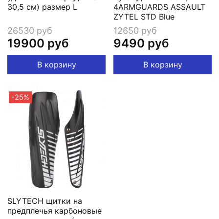
30,5 см) размер L
4ARMGUARDS ASSAULT
ZYTEL STD Blue
26530 руб
12650 руб
19900 руб
9490 руб
В корзину
В корзину
-25%
SLYTECH щитки на
предплечья карбоновые