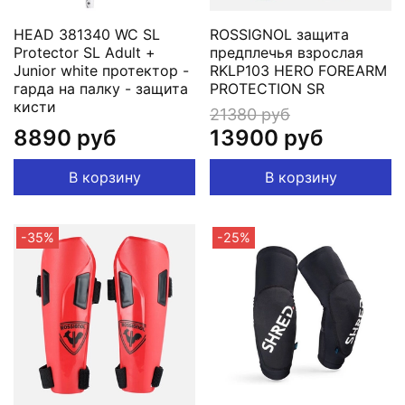
HEAD 381340 WC SL
ROSSIGNOL защита
Protector SL Adult +
предплечья взрослая
Junior white протектор -
RKLP103 HERO FOREARM
гарда на палку - защита
PROTECTION SR
кисти
21380 руб
8890 руб
13900 руб
В корзину
В корзину
-35%
-25%