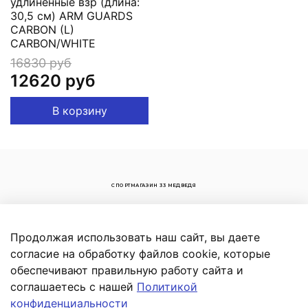
удлиненные взр (длина:
30,5 см) ARM GUARDS
CARBON (L)
CARBON/WHITE
16830 руб
12620 руб
В корзину
СПОРТМАГАЗИН 33 МЕДВЕДЯ
+7 (906) 100-59-82
+7 (34792) 73 906
Продолжая использовать наш сайт, вы даете
Россия, Республика Башкортостан,
согласие на обработку файлов cookie, которые
Белорецкий р-н, с.Новоабзаково, ул.
обеспечивают правильную работу сайта и
Энергетиков, д.7
соглашаетесь с нашей
Политикой
конфиденциальности