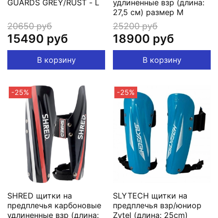
GUARDS GREY/RUST - L
удлиненные взр (длина:
27,5 см) размер M
20650 руб
25200 руб
15490 руб
18900 руб
В корзину
В корзину
-25%
-25%
SHRED щитки на
SLYTECH щитки на
предплечья карбоновые
предплечья взр/юниор
удлиненные взр (длина:
Zytel (длина: 25cm)