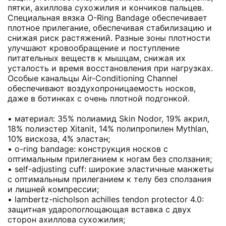
пятки, ахиллова сухожилия и кончиков пальцев.
Специальная вязка O-Ring Bandage обеспечивает
плотное прилегание, обеспечивая стабилизацию и
снижая риск растяжений. Разные зоны плотности
улучшают кровообращение и поступление
питательных веществ к мышцам, снижая их
усталость и время восстановления при нагрузках.
Особые канальцы Air-Conditioning Channel
обеспечивают воздухопроницаемость носков,
даже в ботинках с очень плотной подгонкой.
• материал: 35% полиамид Skin Nodor, 19% акрил,
18% полиэстер Xitanit, 14% полипропилен Mythlan,
10% вискоза, 4% эластан;
• o-ring bandage: конструкция носков с
оптимальным прилеганием к ногам без сползания;
• self-adjusting cuff: широкие эластичные манжеты
с оптимальным прилеганием к телу без сползания
и лишней компрессии;
• lambertz-nicholson achilles tendon protector 4.0:
защитная ударопоглощающая вставка с двух
сторон ахиллова сухожилия;