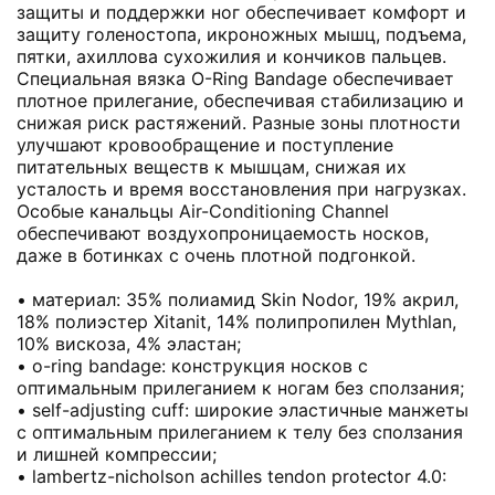
защиты и поддержки ног обеспечивает комфорт и
защиту голеностопа, икроножных мышц, подъема,
пятки, ахиллова сухожилия и кончиков пальцев.
Специальная вязка O-Ring Bandage обеспечивает
плотное прилегание, обеспечивая стабилизацию и
снижая риск растяжений. Разные зоны плотности
улучшают кровообращение и поступление
питательных веществ к мышцам, снижая их
усталость и время восстановления при нагрузках.
Особые канальцы Air-Conditioning Channel
обеспечивают воздухопроницаемость носков,
даже в ботинках с очень плотной подгонкой.
• материал: 35% полиамид Skin Nodor, 19% акрил,
18% полиэстер Xitanit, 14% полипропилен Mythlan,
10% вискоза, 4% эластан;
• o-ring bandage: конструкция носков с
оптимальным прилеганием к ногам без сползания;
• self-adjusting cuff: широкие эластичные манжеты
с оптимальным прилеганием к телу без сползания
и лишней компрессии;
• lambertz-nicholson achilles tendon protector 4.0: