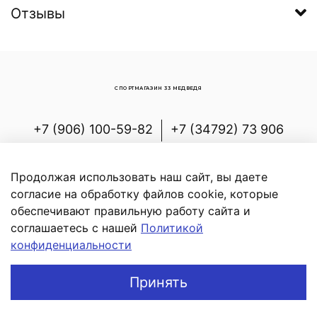
Отзывы
СПОРТМАГАЗИН 33 МЕДВЕДЯ
+7 (906) 100-59-82
+7 (34792) 73 906
Россия, Республика Башкортостан,
Белорецкий р-н, с.Новоабзаково, ул.
Продолжая использовать наш сайт, вы даете
Энергетиков, д.7
согласие на обработку файлов cookie, которые
обеспечивают правильную работу сайта и
соглашаетесь с нашей
Политикой
конфиденциальности
В корзину
Принять
Главная
Поиск
Корзина
Профиль