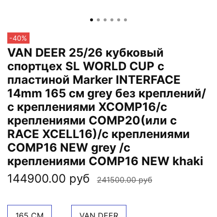
-40%
VAN DEER 25/26 кубковый
спортцех SL WORLD CUP с
пластиной Marker INTERFACE
14mm 165 см grey без креплений/
с креплениями XCOMP16/с
креплениями COMP20(или с
RACE XCELL16)/с креплениями
COMP16 NEW grey /с
креплениями COMP16 NEW khaki
144900.00 руб
241500.00 руб
165 СМ
VAN DEER