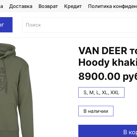
та
Доставка
Возврат
Кредит
Политика конфиден
ог
VAN DEER т
Hoody khak
8900.00 ру
S, M, L, XL, XXL
В наличии
В ко