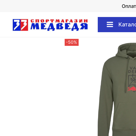
Опла
Катал
-50%