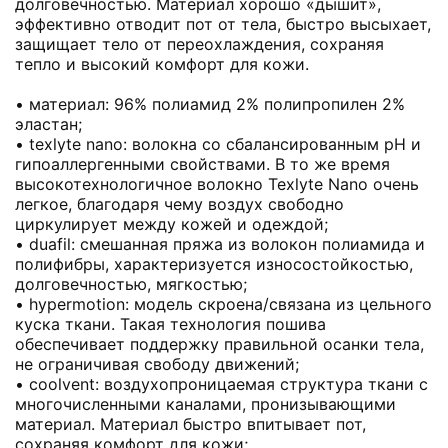
долговечностью. Материал хорошо «дышит»,
эффективно отводит пот от тела, быстро высыхает,
защищает тело от переохлаждения, сохраняя
тепло и высокий комфорт для кожи.
• материал: 96% полиамид 2% полипропилен 2%
эластан;
• texlyte nano: волокна со сбалансированным pH и
гипоаллергенными свойствами. В то же время
высокотехнологичное волокно Texlyte Nano очень
легкое, благодаря чему воздух свободно
циркулирует между кожей и одеждой;
• duafil: смешанная пряжа из волокон полиамида и
полифибры, характеризуется износостойкостью,
долговечностью, мягкостью;
• hypermotion: модель скроена/связана из цельного
куска ткани. Такая технология пошива
обеспечивает поддержку правильной осанки тела,
не ограничивая свободу движений;
• coolvent: воздухопроницаемая структура ткани с
многочисленными каналами, пронизывающими
материал. Материал быстро впитывает пот,
сохраняя комфорт для кожи;