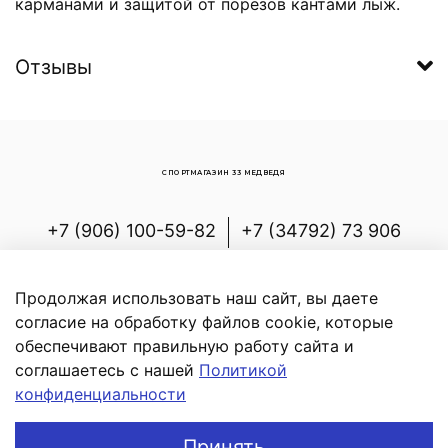
карманами и защитой от порезов кантами лыж.
Отзывы
СПОРТМАГАЗИН 33 МЕДВЕДЯ
+7 (906) 100-59-82
+7 (34792) 73 906
Россия, Республика Башкортостан,
Белорецкий р-н, с.Новоабзаково, ул.
Продолжая использовать наш сайт, вы даете
Энергетиков, д.7
согласие на обработку файлов cookie, которые
обеспечивают правильную работу сайта и
соглашаетесь с нашей
Политикой
конфиденциальности
В корзину
Принять