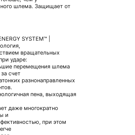
чного шлема. Защищает от
и
.
ENERGY SYSTEM™ |
ология,
ствием вращательных
при ударе:
льшие перемещения шлема
 за счет
атонких разнонаправленных
тов.
нологичная пена, выходящая
ает даже многократно
ы и
фективностью, при этом
егче