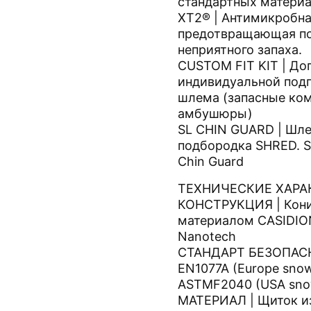
стандартных материа
XT2® | Антимикробна
предотвращающая п
неприятного запаха.
CUSTOM FIT KIT | До
индивидуальной под
шлема (запасные ко
амбушюры)
SL CHIN GUARD | Шл
подбородка SHRED. S
Chin Guard
ТЕХНИЧЕСКИЕ ХАРА
КОНСТРУКЦИЯ | Кони
материалом CASIDIO
Nanotech
СТАНДАРТ БЕЗОПАСНО
EN1077A (Europe snow 
ASTMF2040 (USA sno
МАТЕРИАЛ | Щиток из