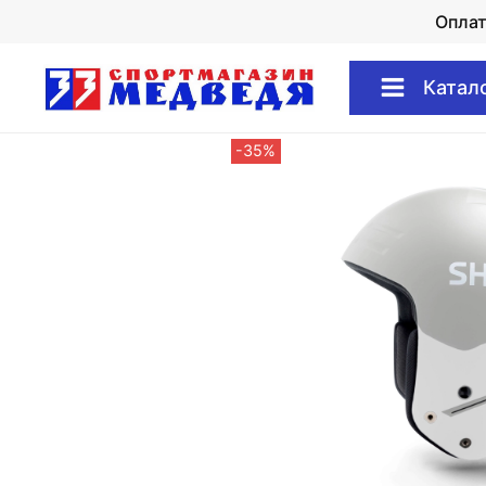
Опла
Катал
-35%