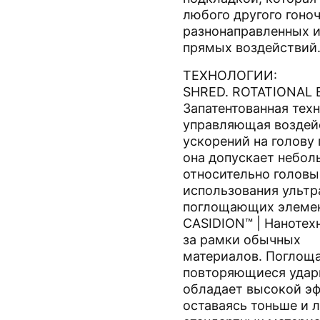
любого другого гоно
разнонаправленных 
прямых воздействий
ТЕХНОЛОГИИ:
SHRED. ROTATIONAL 
Запатентованная техн
управляющая воздей
ускорений на голову 
она допускает небо
относительно головы
использования ультр
поглощающих элемен
CASIDION™ | Нанотех
за рамки обычных
материалов. Поглощ
повторяющиеся удар
обладает высокой эф
оставаясь тоньше и л