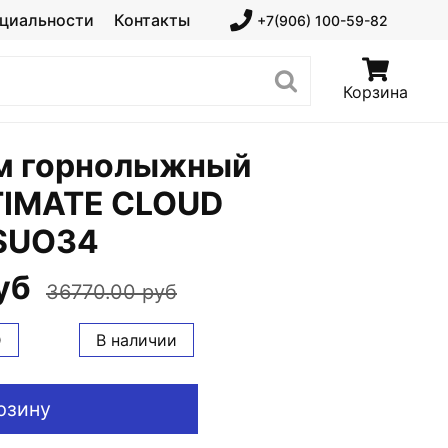
циальности
Контакты
+7(906) 100-59-82
Корзина
м горнолыжный
TIMATE CLOUD
SUO34
уб
36770.00 руб
D
В наличии
рзину