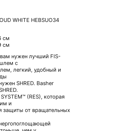
LOUD WHITE HEBSUO34
6 см
9 см
 вам нужен лучший FIS-
шлем с
ем, легкий, удобный и
иды
 нужен SHRED. Basher
 SHRED.
SYSTEM™ (RES), которая
им и
я защиты от вращательных
 энергопоглощающей
тоньше, чем у