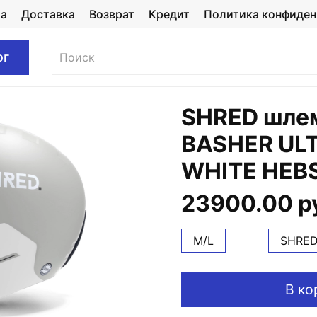
та
Доставка
Возврат
Кредит
Политика конфиден
ог
SHRED шле
BASHER UL
WHITE HEB
23900.00 р
M/L
SHRE
В ко