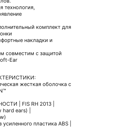
лов.
я технология,
оявление
полнительный комплект для
гонки
мфортные накладки и
ем совместим с защитой
oft-Ear
КТЕРИСТИКИ:
ческая жесткая оболочка с
N™
СТИ | FIS RH 2013 |
hard ears) |
w)
 усиленного пластика ABS |