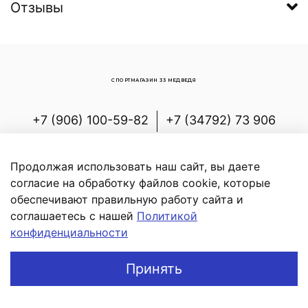
Отзывы
СПОРТМАГАЗИН 33 МЕДВЕДЯ
+7 (906) 100-59-82
+7 (34792) 73 906
Россия, Республика Башкортостан,
Белорецкий р-н, с.Новоабзаково, ул.
Продолжая использовать наш сайт, вы даете
Энергетиков, д.7
согласие на обработку файлов cookie, которые
обеспечивают правильную работу сайта и
соглашаетесь с нашей
Политикой
конфиденциальности
В корзину
Принять
Главная
Поиск
Корзина
Профиль