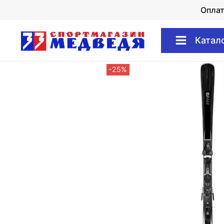
Опла
Катал
-25%