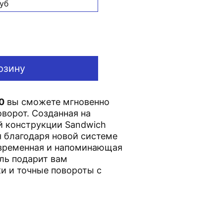
уб
рзину
0
вы сможете мгновенно
оворот. Созданная на
й конструкции Sandwich
я благодаря новой системе
современная и напоминающая
ль подарит вам
и и точные повороты с