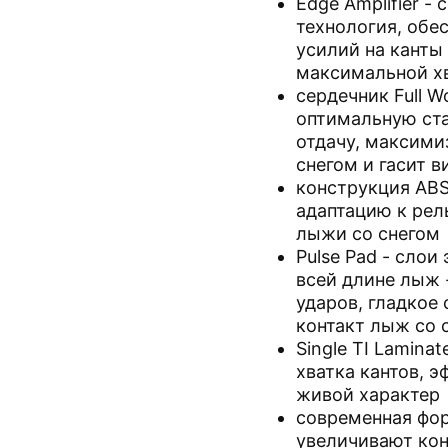
Edge Amplifier -
технология, обе
усилий на канты
максимальной хв
сердечник Full 
оптимальную ст
отдачу, максими
снегом и гасит 
конструкция ABS
адаптацию к рел
лыжи со снегом
Pulse Pad - слои
всей длине лыж 
ударов, гладкое
контакт лыж со 
Single TI Lamina
хватка кантов, 
живой характер
современная фор
увеличивают кон