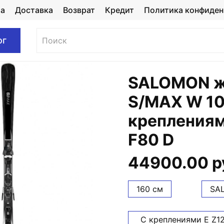
та
Доставка
Возврат
Кредит
Политика конфиден
ог
SALOMON ж
S/MAX W 10
креплениям
F80 D
44900.00 р
160 см
SA
С креплениями E Z12