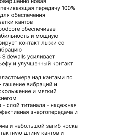
 совершенно новая
спечивающая передачу 100%
 для обеспечения
атки кантов
Woodcore обеспечивает
абильность и мощную
зирует контакт лыжи со
вибрацию
 Sidewalls усиливает
ьефу и улучшенный контакт
 эластомера над кантами по
- гашение вибраций и
 скольжение и мягкий
снегом
te - слой титанала - надежная
эффективная энергопередача и
ма и небольшой загиб носка
тактную длину кантов и