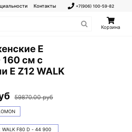
циальности
Контакты
+7(906) 100-59-82
Корзина
енские E
 160 см с
и E Z12 WALK
уб
59870.00 руб
LOMON
 WALK F80 D - 44 900