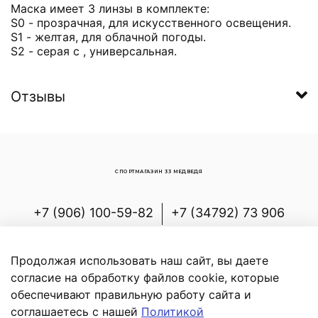
Маска имеет 3 линзы в комплекте:
S0 - прозрачная, для искусственного освещения.
S1 - желтая, для облачной погоды.
S2 - серая с , универсальная.
Отзывы
СПОРТМАГАЗИН 33 МЕДВЕДЯ
+7 (906) 100-59-82
+7 (34792) 73 906
Россия, Республика Башкортостан,
Белорецкий р-н, с.Новоабзаково, ул.
Продолжая использовать наш сайт, вы даете
Энергетиков, д.7
согласие на обработку файлов cookie, которые
обеспечивают правильную работу сайта и
соглашаетесь с нашей
Политикой