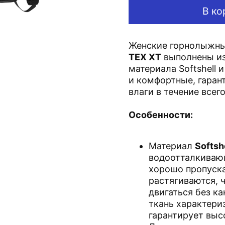
В ко
Женские горнолыжн
TEX XT
выполнены из
материала Softshell 
и комфортные, гаран
влаги в течение всег
Особенности:
Материал
Softsh
водоотталкиваю
хорошо пропуска
растягиваются, 
двигаться без к
ткань характери
гарантирует выс