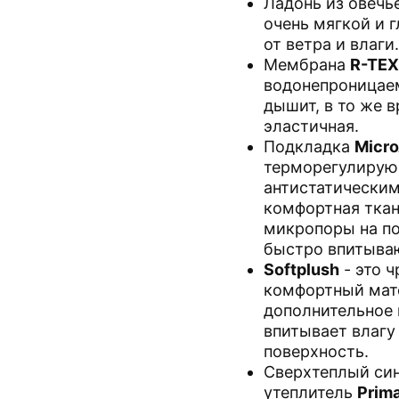
Ладонь из овечь
очень мягкой и 
от ветра и влаги.
Мембрана
R-TEX
водонепроницаем
дышит, в то же в
эластичная.
Подкладка
Micro
терморегулирую
антистатическим
комфортная ткан
микропоры на п
быстро впитываю
Softplush
- это 
комфортный мат
дополнительное 
впитывает влагу
поверхность.
Сверхтеплый си
утеплитель
Prima