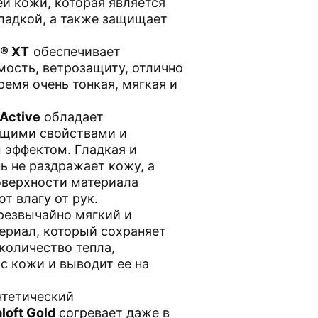
ей кожи, которая является
гладкой, а также защищает
® XT
обеспечивает
ость, ветрозащиту, отлично
ремя очень тонкая, мягкая и
Active
обладает
щими свойствами и
 эффектом. Гладкая и
ь не раздражает кожу, а
оверхности материала
т влагу от рук.
чрезвычайно мягкий и
ериал, который сохраняет
количество тепла,
 с кожи и выводит ее на
нтетический
loft Gold
согревает даже в