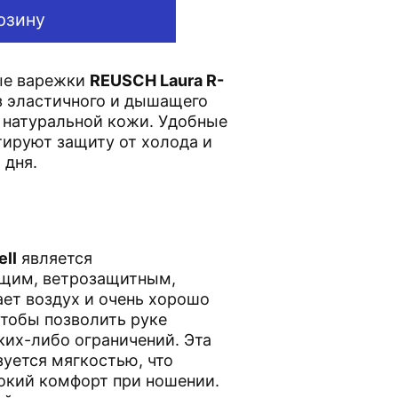
рзину
ые варежки
REUSCH Laura R-
 эластичного и дышащего
и натуральной кожи. Удобные
тируют защиту от холода и
о дня.
ell
является
щим, ветрозащитным,
ет воздух и очень хорошо
чтобы позволить руке
аких-либо ограничений. Эта
зуется мягкостью, что
окий комфорт при ношении.