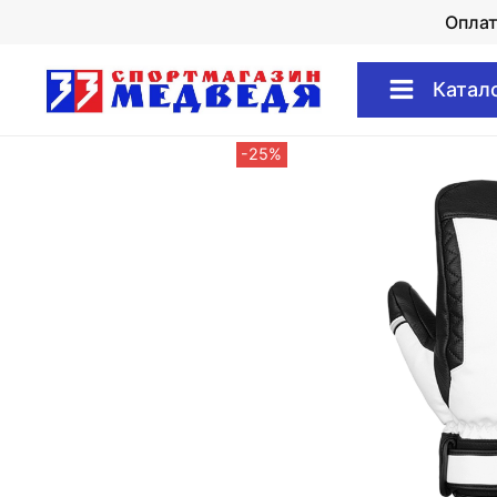
Опла
Катал
-25%