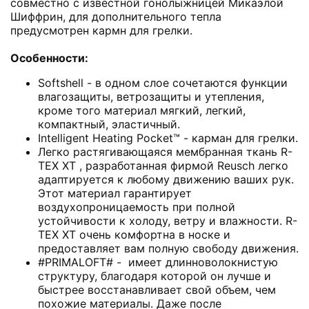
совместно с известной гонолыжницей Микаэлой
Шиффрин, для дополнительного тепла
предусмотрен кармн для грелки.
Особенности:
Softshell - в одном слое сочетаются функции
влагозащиты, ветрозащиты и утепления,
кроме того материал мягкий, легкий,
компактный, эластичный.
Intelligent Heating Pocket™ - карман для грелки.
Легко растягивающаяся мембранная ткань R-
TЕX XT , разработанная фирмой Reusch легко
адаптируется к любому движению ваших рук.
Этот материал гарантирует
воздухопроницаемость при полной
устойчивости к холоду, ветру и влажности. R-
TЕX XT очень комфортна в носке и
предоставляет вам полную свободу движения.
#PRIMALOFT# - имеет длинноволокнистую
структуру, благодаря которой он лучше и
быстрее восстанавливает свой объем, чем
похожие материалы. Даже после