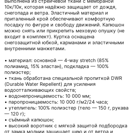
Выполнена из стрейчевой ткани с мембраной
10к/10к, которая надёжно защищает от дождя,
снегопада и ветра. Эластичный материал и
приталенный крой обеспечивают комфортную
посадку по фигуре и свободу движений. Капюшон
можно снять или прикрепить меховую опушку (не
входит в комплект). Куртка оснащена
снегозащитной юбкой, карманами и эластичными
внутренними манжетами.
• материал: основной — 4-way stretch (85%
полиамид, 15% эластан), подкладка — 100%
полиэстер;
• ткань обработана специальной пропиткой DWR
(Durable Water Repellent) для усиления
водоотталкивающих свойств;
• водонепроницаемость: 10 000 мм;
• паропроницаемость: 10 000 г/м2/24 часа;
• утеплитель: 100% полиэстер (тело — 150 г, рукава
— 120 г);
• съёмный капюшон;
• высокий воротник с мягкой защитой подбородка
от замка молнии защищает шею и от ветра и