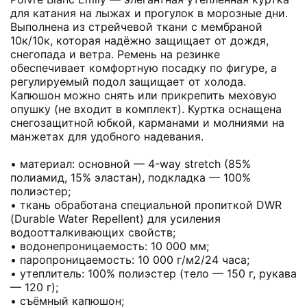
для катания на лыжах и прогулок в морозные дни.
Выполнена из стрейчевой ткани с мембраной
10к/10к, которая надёжно защищает от дождя,
снегопада и ветра. Ремень на резинке
обеспечивает комфортную посадку по фигуре, а
регулируемый подол защищает от холода.
Капюшон можно снять или прикрепить меховую
опушку (не входит в комплект). Куртка оснащена
снегозащитной юбкой, карманами и молниями на
манжетах для удобного надевания.
• материал: основной — 4-way stretch (85%
полиамид, 15% эластан), подкладка — 100%
полиэстер;
• ткань обработана специальной пропиткой DWR
(Durable Water Repellent) для усиления
водоотталкивающих свойств;
• водонепроницаемость: 10 000 мм;
• паропроницаемость: 10 000 г/м2/24 часа;
• утеплитель: 100% полиэстер (тело — 150 г, рукава
— 120 г);
• съёмный капюшон;