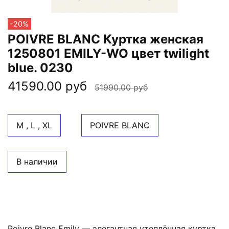
-20%
POIVRE BLANC Куртка женская
1250801 EMILY-WO цвет twilight
blue. 0230
41590.00 руб
51990.00 руб
M , L , XL
POIVRE BLANC
В наличии
Poivre Blanc Emily — элегантная утеплённая куртка