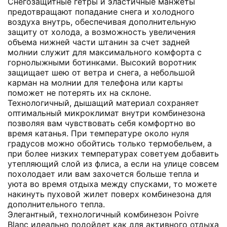
Снегозащитные гетры и эластичные манжеты
предотвращают попадание снега и холодного
воздуха внутрь, обеспечивая дополнительную
защиту от холода, а возможность увеличения
объема нижней части штанин за счет задней
молнии служит для максимального комфорта с
горнолыжными ботинками. Высокий воротник
защищает шею от ветра и снега, а небольшой
карман на молнии для телефона или карты
поможет не потерять их на склоне.
Технологичный, дышащий материал сохраняет
оптимальный микроклимат внутри комбинезона
позволяя вам чувствовать себя комфортно во
время катанья. При температуре около нуля
градусов можно обойтись только термобельем, а
при более низких температурах советуем добавить
утепляющий слой из флиса, а если на улице совсем
похолодает или вам захочется больше тепла и
уюта во время отдыха между спусками, то можете
накинуть пуховой жилет поверх комбинезона для
дополнительного тепла.
Элегантный, технологичный комбинезон Poivre
Blanc идеально подойдет как для активного отдыха