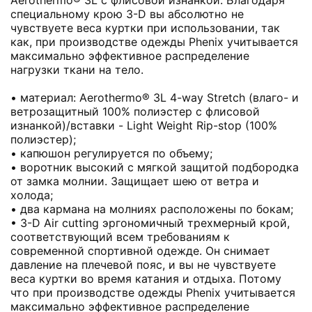
специальному крою 3-D вы абсолютно не
чувствуете веса куртки при использовании, так
как, при производстве одежды Phenix учитывается
максимально эффективное распределение
нагрузки ткани на тело.
• материал: Aerothermo® 3L 4-way Stretch (влаго- и
ветрозащитный 100% полиэстер с флисовой
изнанкой)/вставки - Light Weight Rip-stop (100%
полиэстер);
• капюшон регулируется по объему;
• воротник высокий с мягкой защитой подбородка
от замка молнии. Защищает шею от ветра и
холода;
• два кармана на молниях расположены по бокам;
• 3-D Air cutting эргономичный трехмерный крой,
соответствующий всем требованиям к
современной спортивной одежде. Он снимает
давление на плечевой пояс, и вы не чувствуете
веса куртки во время катания и отдыха. Потому
что при производстве одежды Phenix учитывается
максимально эффективное распределение