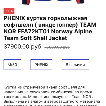
-50%
PHENIX куртка горнолыжная
софтшелл ( виндстоппер) TEAM
NOR EFA72KT01 Norway Alpine
Team Soft Shell Jacket
37900.00 руб
75800.00 руб
M/50
PHENIX
В наличии
Куртка из стрейчевой ткани софтшелл для
надевания на спусковой комбинезон во время
тренировок. Модель используется Team NOR .
Выполнена из влаго- и ветрозащитного материала
Aerothermo® 3L с флисовой изнанкой. Благодаря