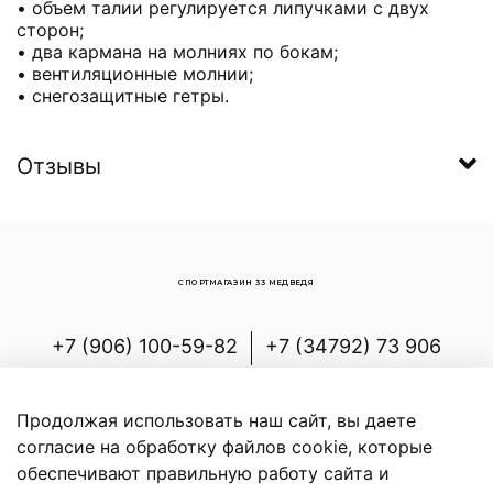
• объем талии регулируется липучками с двух
сторон;
• два кармана на молниях по бокам;
• вентиляционные молнии;
• снегозащитные гетры.
Отзывы
СПОРТМАГАЗИН 33 МЕДВЕДЯ
+7 (906) 100-59-82
+7 (34792) 73 906
Россия, Республика Башкортостан,
Белорецкий р-н, с.Новоабзаково, ул.
Продолжая использовать наш сайт, вы даете
Энергетиков, д.7
согласие на обработку файлов cookie, которые
обеспечивают правильную работу сайта и