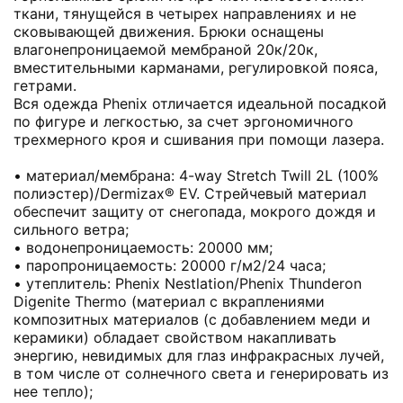
ткани, тянущейся в четырех направлениях и не
сковывающей движения. Брюки оснащены
влагонепроницаемой мембраной 20к/20к,
вместительными карманами, регулировкой пояса,
гетрами.
Вся одежда Phenix отличается идеальной посадкой
по фигуре и легкостью, за счет эргономичного
трехмерного кроя и сшивания при помощи лазера.
• материал/мембрана: 4-way Stretch Twill 2L (100%
полиэстер)/Dermizax® EV. Стрейчевый материал
обеспечит защиту от снегопада, мокрого дождя и
сильного ветра;
• водонепроницаемость: 20000 мм;
• паропроницаемость: 20000 г/м2/24 часа;
• утеплитель: Phenix Nestlation/Phenix Thunderon
Digenite Thermo (материал с вкраплениями
композитных материалов (с добавлением меди и
керамики) обладает свойством накапливать
энергию, невидимых для глаз инфракрасных лучей,
в том числе от солнечного света и генерировать из
нее тепло);