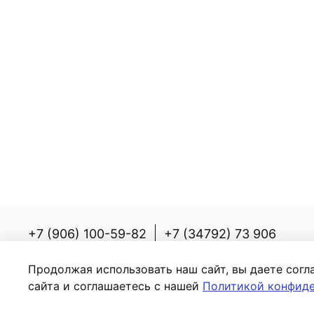
+7 (906) 100-59-82
+7 (34792) 73 906
Россия, Республика Башкортостан, Белорецки
Продолжая использовать наш сайт, вы даете согл
с.Новоабзаково, ул. Энергетиков, д.7
сайта и соглашаетесь с нашей
Политикой конфид