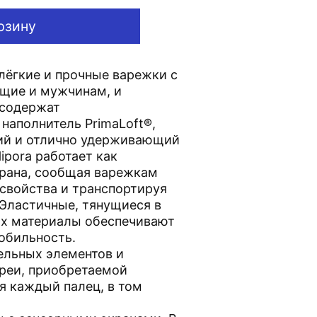
рзину
- лёгкие и прочные варежки с
ящие и мужчинам, и
содержат
наполнитель PrimaLoft®,
кий и отлично удерживающий
ipora работает как
рана, сообщая варежкам
свойства и транспортируя
 Эластичные, тянущиеся в
ях материалы обеспечивают
обильность.
ельных элементов и
реи, приобретаемой
я каждый палец, в том