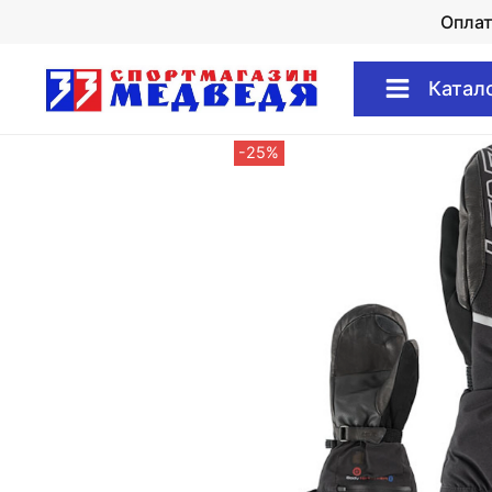
Опла
Катал
-25%