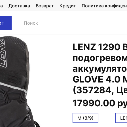
та
Доставка
Возврат
Кредит
Политика конфиден
ог
LENZ 1290 
подогревом
аккумулято
GLOVE 4.0 
(357284, Цв
17990.00 р
M (8/9)
LE