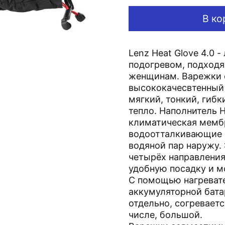
В ко
Lenz Heat Glove 4.0 
подогревом, подход
женщинам. Варежки 
высококачесвтенный 
мягкий, тонкий, гиб
тепло. Наполнитель H
климатическая мемб
водоотталкивающие 
водяной пар наружу.
четырёх направлени
удобную посадку и м
С помощью нагреват
аккумуляторной бата
отдельно, согреваетс
числе, большой.