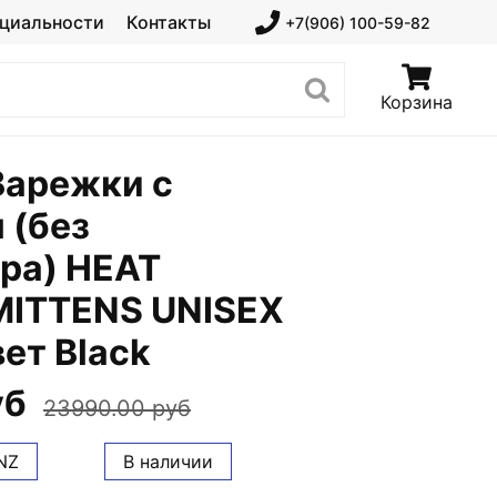
циальности
Контакты
+7(906) 100-59-82
Корзина
Варежки с
 (без
ра) HEAT
MITTENS UNISEX
ет Black
уб
23990.00 руб
NZ
В наличии