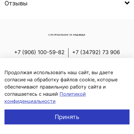
Отзывы
СПОРТМАГАЗИН 33 МЕДВЕДЯ
+7 (906) 100-59-82
+7 (34792) 73 906
Россия, Республика Башкортостан,
Белорецкий р-н, с.Новоабзаково, ул.
Продолжая использовать наш сайт, вы даете
Энергетиков, д.7
согласие на обработку файлов cookie, которые
обеспечивают правильную работу сайта и
соглашаетесь с нашей
Политикой
конфиденциальности
В корзину
Принять
Главная
Поиск
Корзина
Профиль