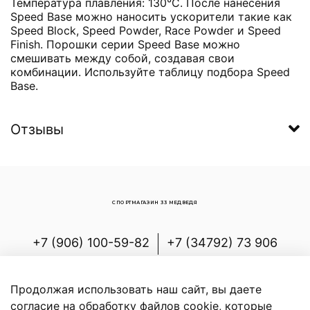
Температура плавления: 130°C. После нанесения
Speed Base можно наносить ускорители такие как
Speed Block, Speed Powder, Race Powder и Speed
Finish. Порошки серии Speed Base можно
смешивать между собой, создавая свои
комбинации. Используйте таблицу подбора Speed
Base.
Отзывы
СПОРТМАГАЗИН 33 МЕДВЕДЯ
+7 (906) 100-59-82
+7 (34792) 73 906
Россия, Республика Башкортостан,
Белорецкий р-н, с.Новоабзаково, ул.
Продолжая использовать наш сайт, вы даете
Энергетиков, д.7
согласие на обработку файлов cookie, которые