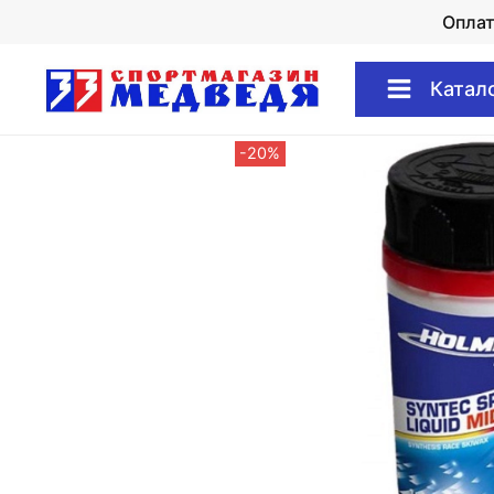
Опла
Катал
-20%