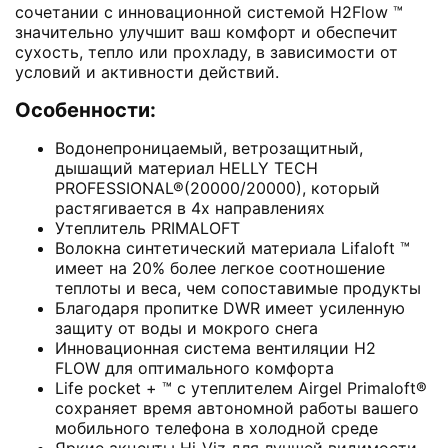
сочетании с инновационной системой H2Flow ™
значительно улучшит ваш комфорт и обеспечит
сухость, тепло или прохладу, в зависимости от
условий и активности действий.
Особенности:
Водонепроницаемый, ветрозащитный,
дышащий материал
HELLY TECH
PROFESSIONAL®
(20000/20000), который
растягивается в 4х направлениях
Утеплитель
PRIMALOFT
Волокна синтетический материала Lifaloft ™
имеет на 20% более легкое соотношение
теплоты и веса, чем сопоставимые продукты
Благодаря пропитке DWR имеет усиленную
защиту от воды и мокрого снега
Инновационная система вентиляции
H2
FLOW
для оптимального комфорта
Life pocket + ™ с утеплителем Airgel Primaloft®
сохраняет время автономной работы вашего
мобильного телефона в холодной среде
Яркие акценты Hi-Viz для лучшей видимости