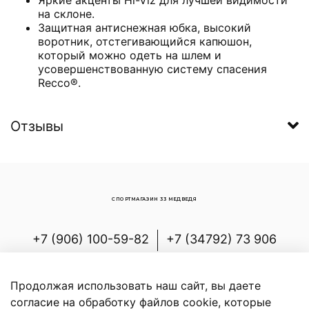
на склоне.
Защитная антиснежная юбка, высокий
воротник, отстегивающийся капюшон,
который можно одеть на шлем и
усовершенствованную систему спасения
Recco®.
Отзывы
СПОРТМАГАЗИН 33 МЕДВЕДЯ
+7 (906) 100-59-82
+7 (34792) 73 906
Россия, Республика Башкортостан,
Белорецкий р-н, с.Новоабзаково, ул.
Продолжая использовать наш сайт, вы даете
Энергетиков, д.7
согласие на обработку файлов cookie, которые