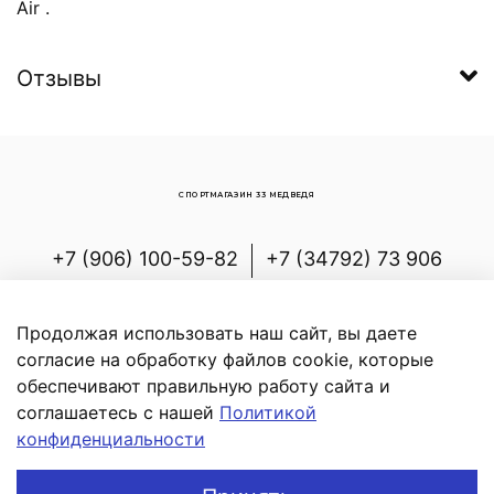
Air .
Отзывы
СПОРТМАГАЗИН 33 МЕДВЕДЯ
+7 (906) 100-59-82
+7 (34792) 73 906
Россия, Республика Башкортостан,
Белорецкий р-н, с.Новоабзаково, ул.
Продолжая использовать наш сайт, вы даете
Энергетиков, д.7
согласие на обработку файлов cookie, которые
обеспечивают правильную работу сайта и
соглашаетесь с нашей
Политикой
конфиденциальности
В корзину