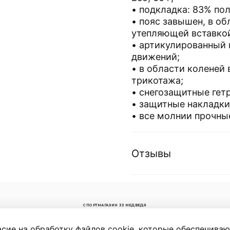
• подкладка: 83% пол
• пояс завышен, в об
утепляющей вставко
• артикулированный 
движений;
• в области коленей 
трикотажа;
• снегозащитные гет
• защитные накладки
• все молнии прочны
Отзывы
СПОРТМАГАЗИН 33 МЕДВЕДЯ
й р-н,
асие на обработку файлов cookie, которые обеспечива