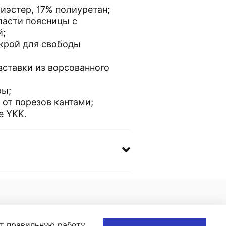
иэстер, 17% полиуретан;
ласти поясницы с
й;
крой для свободы
вставки из ворсованного
ры;
 от порезов кантами;
е YKK.
ют правильную работу