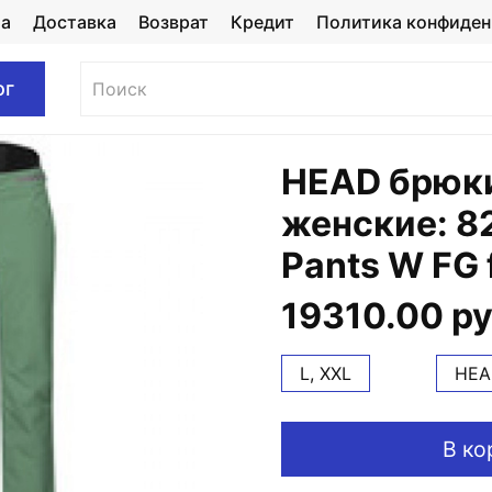
та
Доставка
Возврат
Кредит
Политика конфиден
ог
HEAD брюк
женские: 8
Pants W FG 
19310.00 р
L, XXL
HEA
В ко