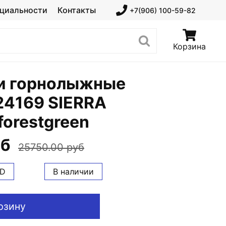
циальности
Контакты
+7(906) 100-59-82
Корзина
и горнолыжные
24169 SIERRA
forestgreen
уб
25750.00 руб
D
В наличии
рзину