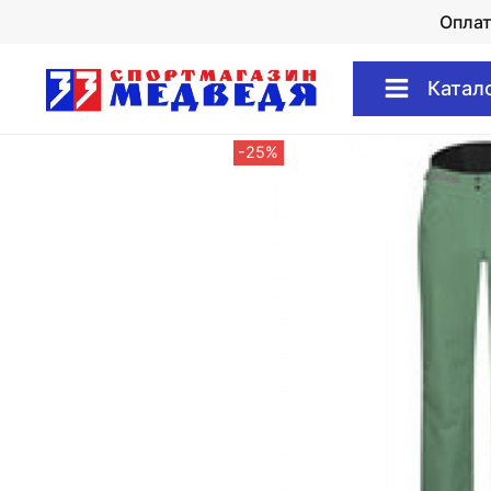
Опла
Катал
-25%