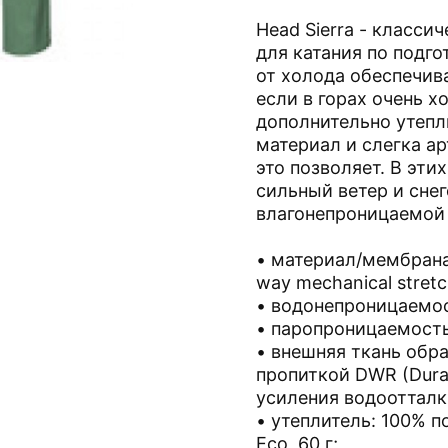
Head Sierra - класс
для катания по подг
от холода обеспечива
если в горах очень 
дополнительно утепл
материал и слегка а
это позволяет. В эти
сильный ветер и снег
влагонепроницаемой
• материал/мембрана:
way mechanical stretc
• водонепроницаемос
• паропроницаемость:
• внешняя ткань обр
пропиткой DWR (Durab
усиления водооттал
• утеплитель: 100% п
Eco, 60 г;