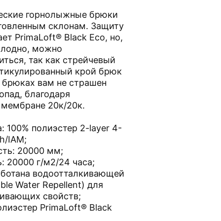
ические горнолыжные брюки
отовленным склонам. Защиту
ет PrimaLoft® Black Eco, но,
холодно, можно
иться, так как стрейчевый
ртикулированный крой брюк
х брюках вам не страшен
опад, благодаря
 мембране 20к/20к.
 100% полиэстер 2-layer 4-
h/IAM;
ть: 20000 мм;
 20000 г/м2/24 часа;
аботана водоотталкивающей
le Water Repellent) для
кивающих свойств;
олиэстер PrimaLoft® Black