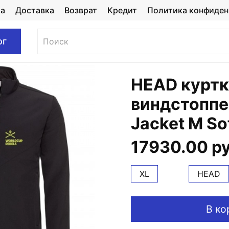
та
Доставка
Возврат
Кредит
Политика конфиден
ог
HEAD куртк
виндстоппе
Jacket M Sof
17930.00 р
XL
HEAD
В ко