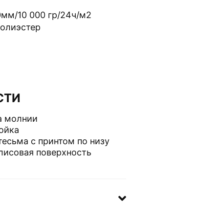
0мм/10 000 гр/24ч/м2
олиэстер
СТИ
а молнии
ойка
тесьма с принтом по низу
лисовая поверхность