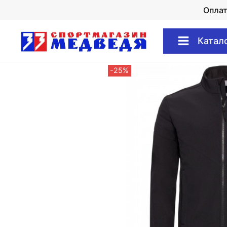
Опла
Катал
-25%