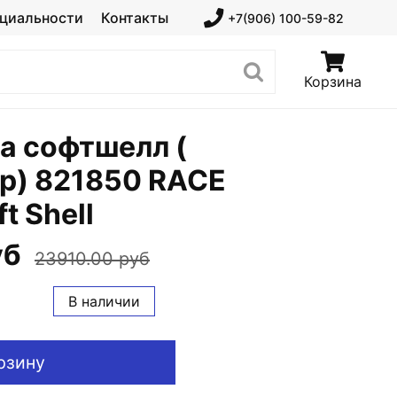
циальности
Контакты
+7(906) 100-59-82
Корзина
а софтшелл (
р) 821850 RACE
t Shell
уб
23910.00 руб
В наличии
рзину