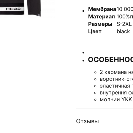
Мембрана
10 00
Материал
100%п
Размеры
S-2XL
Цвет
black
ОСОБЕННО
2 кармана н
воротник-ст
эластичная 
внутрення ф
молнии YKK
Отзывы