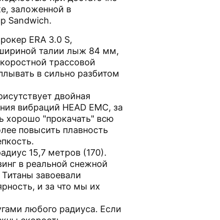
е, заложенной в
p Sandwich.
рокер ERA 3.0 S,
шириной талии лыж 84 мм,
скоростной трассовой
плывать в сильно разбитом
рисутствует двойная
ния вибраций HEAD EMC, за
сь хорошо "прокачать" всю
олее повысить плавность
епкость.
диус 15,7 метров (170).
инг в реальной снежной
о Титаны завоевали
рность, и за что мы их
угами любого радиуса. Если