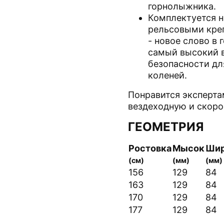
горнолыжника.
Комплектуется 
рельсовыми креп
- новое слово в
самый высокий 
безопасности д
коленей.
Понравится эксперт
вездеходную и скор
ГЕОМЕТРИЯ
Ростовка
Мысок
Шир
(см)
(мм)
(мм)
156
129
84
163
129
84
170
129
84
177
129
84