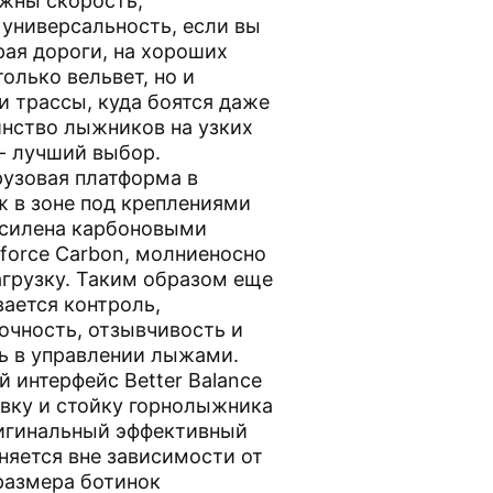
ужны скорость,
 универсальность, если вы
рая дороги, на хороших
только вельвет, но и
и трассы, куда боятся даже
нство лыжников на узких
 - лучший выбор.
рузовая платформа в
 в зоне под креплениями
усилена карбоновыми
force Carbon, молниеносно
грузку. Таким образом еще
ается контроль,
очность, отзывчивость и
ь в управлении лыжами.
 интерфейс Better Balance
вку и стойку горнолыжника
игинальный эффективный
аняется вне зависимости от
размера ботинок