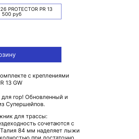
926 PROTECTOR PR 13
 500 руб
рзину
 комплекте с креплениями
PR 13 GW
для гор! Обновленный и
из Супершейпов.
жник для трассы:
ездеходность сочетаются с
 Талия 84 мм наделяет лыжи
ходностью при достаточно