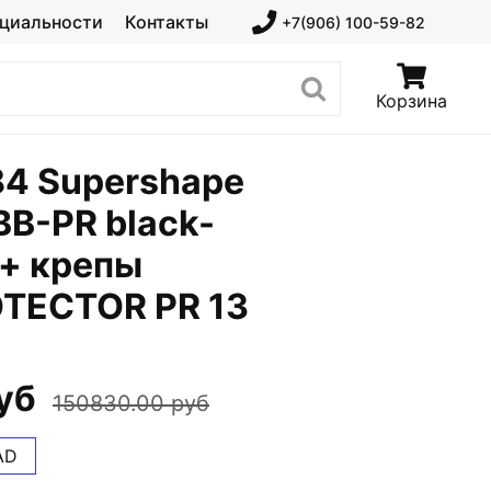
циальности
Контакты
+7(906) 100-59-82
Корзина
4 Supershape
BB-PR black-
 + крепы
TECTOR PR 13
уб
150830.00 руб
AD