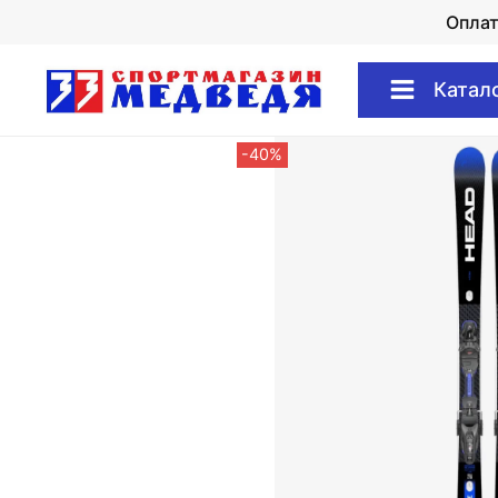
Опла
Катал
-40%