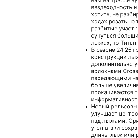
вам на трассе н
вездеходность и
хотите, не разби
ходах резать не 
разбитые участк
сунуться больши
лыжах, то Титан
В сезоне 24.25 г
конструкции лыж
дополнительно 
волокнами Cross
передающими на
больше увеличив
прокачиваются т
информативност
Новый рельсовый
улучшает центро
над лыжами. Ор
угол атаки сохр
длины лыж или 