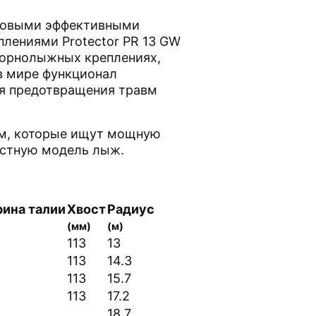
новыми эффективными
лениями Protector PR 13 GW
 горнолыжных креплениях,
в мире функционал
ля предотвращения травм
ам, которые ищут мощную
остную модель лыж.
ина талии
Хвост
Радиус
(мм)
(м)
113
13
113
14.3
113
15.7
113
17.2
18.7