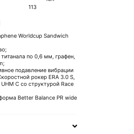
113
И
aphene Worldcup Sandwich
во;
 титанала по 0,6 мм, графен,
n;
ивное подавление вибрации
Скоростной рокер ERA 3.0 S,
 UHM C со структурой Race
форма Better Balance PR wide