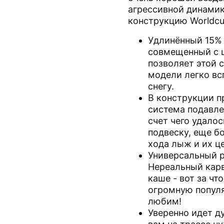
агрессивной динамик
конструкцию Worldcu
Удлинённый 15% 
совмещенный с 
позволяет этой 
модели легко вс
снегу.
В конструкции п
система подавле
счет чего удало
подвеску, еще б
хода лыж и их ц
Универсальный ра
Нереальный карв
каше - вот за чт
огромную популя
любим!
Уверенно идет д