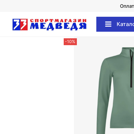
Опла
Катал
-10%