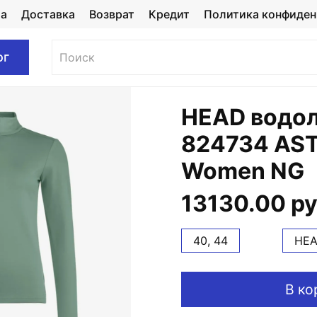
та
Доставка
Возврат
Кредит
Политика конфиден
ог
HEAD водол
824734 AST
Women NG
13130.00 р
40, 44
HE
В ко