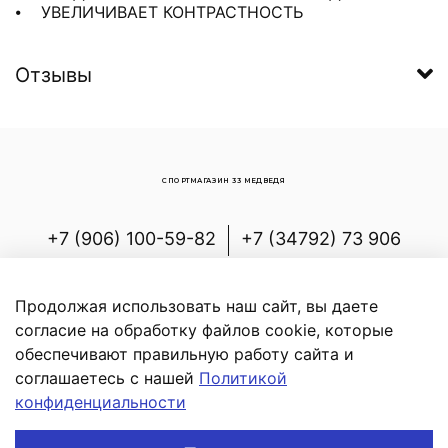
⦁ УВЕЛИЧИВАЕТ КОНТРАСТНОСТЬ
Отзывы
СПОРТМАГАЗИН 33 МЕДВЕДЯ
+7 (906) 100-59-82
+7 (34792) 73 906
Россия, Республика Башкортостан,
Белорецкий р-н, с.Новоабзаково, ул.
Продолжая использовать наш сайт, вы даете
Энергетиков, д.7
согласие на обработку файлов cookie, которые
обеспечивают правильную работу сайта и
соглашаетесь с нашей
Политикой
конфиденциальности
В корзину