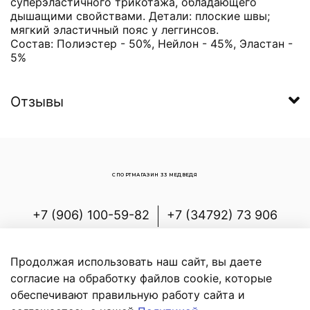
суперэластичного трикотажа, обладающего
дышащими свойствами. Детали: плоские швы;
мягкий эластичный пояс у леггинсов.
Состав:
Полиэстер - 50%, Нейлон - 45%, Эластан -
5%
Отзывы
СПОРТМАГАЗИН 33 МЕДВЕДЯ
+7 (906) 100-59-82
+7 (34792) 73 906
Россия, Республика Башкортостан,
Белорецкий р-н, с.Новоабзаково, ул.
Продолжая использовать наш сайт, вы даете
Энергетиков, д.7
согласие на обработку файлов cookie, которые
обеспечивают правильную работу сайта и