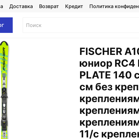
та
Доставка
Возврат
Кредит
Политика конфиден
ог
FISCHER A1
юниор RC4 
PLATE 140 с
см без кре
креплениям
креплениям
креплениями
11/с крепл