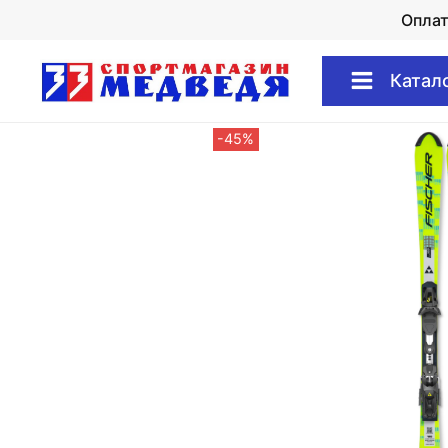
Опла
Катал
-45%