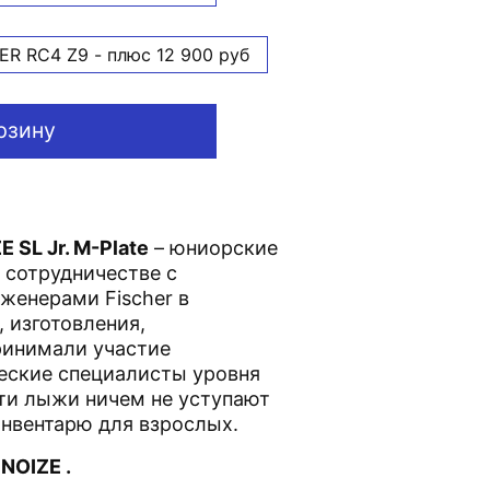
ER RC4 Z9 - плюс 12 900 руб
рзину
E SL Jr. M-Plate
– юниорские
 сотрудничестве с
женерами Fischer в
 изготовления,
ринимали участие
еские специалисты уровня
ти лыжи ничем не уступают
нвентарю для взрослых.
й
NOIZE .