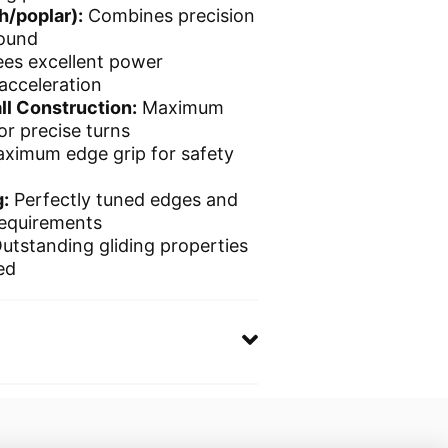
/poplar):
Combines precision
ound
es excellent power
acceleration
l Construction:
Maximum
for precise turns
ximum edge grip for safety
:
Perfectly tuned edges and
requirements
utstanding gliding properties
ed