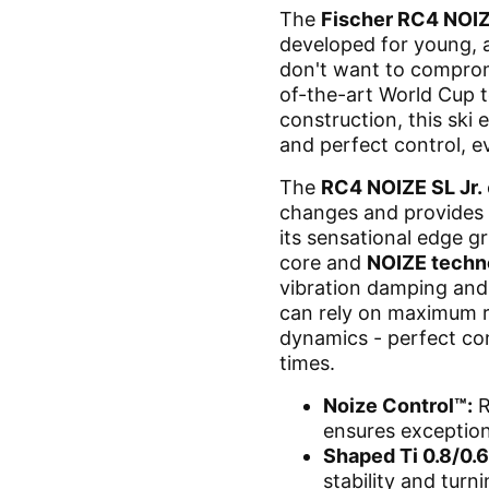
The
Fischer RC4 NOIZ
developed for young, 
don't want to compromi
of-the-art World Cup 
construction, this ski
and perfect control, e
The
RC4 NOIZE SL Jr.
changes and provides 
its sensational edge g
core and
NOIZE techn
vibration damping and
can rely on maximum re
dynamics - perfect con
times.
Noize Control™:
R
ensures exceptio
Shaped Ti 0.8/0.6
stability and turn