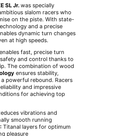
E SL Jr.
was specially
ambitious slalom racers who
se on the piste. With state-
technology and a precise
 enables dynamic turn changes
ven at high speeds.
enables fast, precise turn
safety and control thanks to
rip. The combination of wood
ology
ensures stability,
 a powerful rebound. Racers
liability and impressive
ditions for achieving top
educes vibrations and
nally smooth running
:
Titanal layers for optimum
ing pleasure