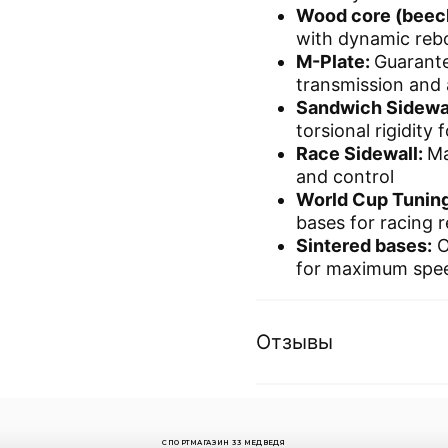
Wood core (beech
with dynamic reb
M-Plate:
Guarante
transmission and 
Sandwich Sidewal
torsional rigidity 
Race Sidewall:
Ma
and control
World Cup Tuning
bases for racing 
Sintered bases:
O
for maximum spe
Отзывы
СПОРТМАГАЗИН 33 МЕДВЕДЯ