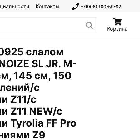
циальности
Контакты
+7(906) 100-59-82
Корзина
0925 слалом
NOIZE SL JR. M-
м, 145 см, 150
плений/с
и Z11/с
и Z11 NEW/с
 Tyrolia FF Pro
ениями Z9