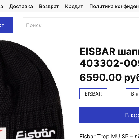
та
Доставка
Возврат
Кредит
Политика конфиден
ог
EISBAR шап
403302-009
6590.00 ру
EISBAR
В 
В ко
Eisbar Trop MU SP – 