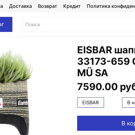
та
Доставка
Возврат
Кредит
Политика конфиден
ог
EISBAR шап
33173-659 
MÜ SA
7590.00 ру
EISBAR
В 
В ко