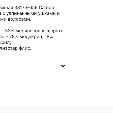
тажная 33173-659 Campo
а с удлиненными ушками и
ими волосами.
й - 53% мериносовая шерсть,
ы - 78% модакрил, 18%
крил;
лиэстер флис.