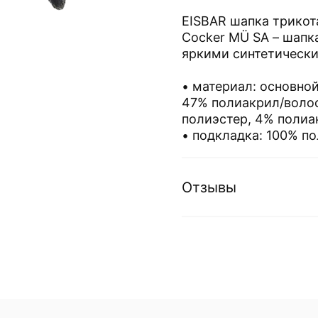
EISBAR шапка трико
Cocker MÜ SA – шапк
яркими синтетическ
• материал: основно
47% полиакрил/волос
полиэстер, 4% полиа
• подкладка: 100% по
Отзывы