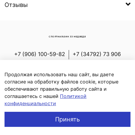
Отзывы
СПОРТМАГАЗИН 33 МЕДВЕДЯ
+7 (906) 100-59-82
+7 (34792) 73 906
Россия, Республика Башкортостан,
Белорецкий р-н, с.Новоабзаково, ул.
Продолжая использовать наш сайт, вы даете
Энергетиков, д.7
согласие на обработку файлов cookie, которые
обеспечивают правильную работу сайта и
соглашаетесь с нашей
Политикой
конфиденциальности
В корзину
Принять
Главная
Поиск
Корзина
Профиль