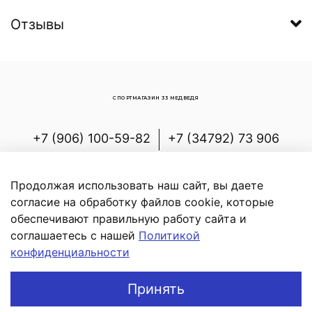
Отзывы
СПОРТМАГАЗИН 33 МЕДВЕДЯ
+7 (906) 100-59-82
+7 (34792) 73 906
Россия, Республика Башкортостан,
Белорецкий р-н, с.Новоабзаково, ул.
Продолжая использовать наш сайт, вы даете
Энергетиков, д.7
согласие на обработку файлов cookie, которые
обеспечивают правильную работу сайта и
соглашаетесь с нашей
Политикой
конфиденциальности
В корзину
Принять