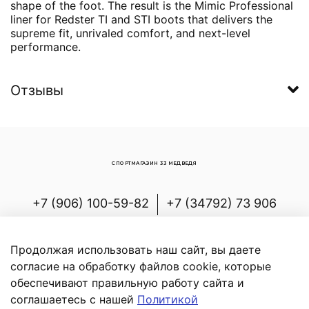
shape of the foot. The result is the Mimic Professional
liner for Redster TI and STI boots that delivers the
supreme fit, unrivaled comfort, and next-level
performance.
Отзывы
СПОРТМАГАЗИН 33 МЕДВЕДЯ
+7 (906) 100-59-82
+7 (34792) 73 906
Россия, Республика Башкортостан,
Белорецкий р-н, с.Новоабзаково, ул.
Продолжая использовать наш сайт, вы даете
Энергетиков, д.7
согласие на обработку файлов cookie, которые
обеспечивают правильную работу сайта и
соглашаетесь с нашей
Политикой